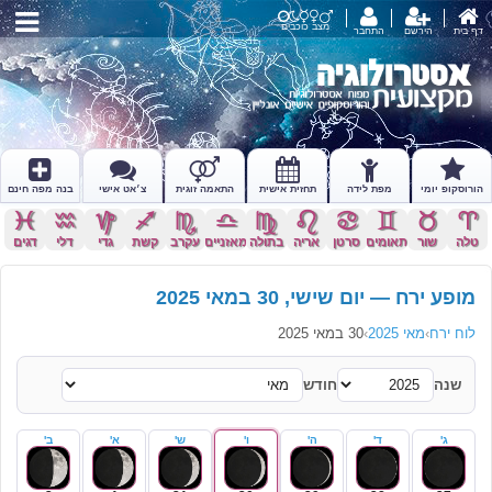
מצב כוכבים
דף בית
הירשם
התחבר
הורוסקופ יומי
מפת לידה
תחזית אישית
התאמה זוגית
צ׳אט אישי
בנה מפה חינם
c
x
z
l
k
j
h
g
f
d
s
a
טלה
שור
תאומים
סרטן
אריה
בתולה
מאזניים
עקרב
קשת
גדי
דלי
דגים
מופע ירח — יום שישי, 30 במאי 2025
לוח ירח
›
מאי 2025
›
30 במאי 2025
שנה
חודש
ג'
ד'
ה'
ו'
ש'
א'
ב'