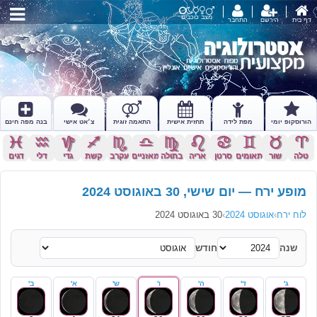
מצב כוכבים
דף בית
הירשם
התחבר
הורוסקופ יומי
מפת לידה
תחזית אישית
התאמה זוגית
צ׳אט אישי
בנה מפה חינם
c
x
z
l
k
j
h
g
f
d
s
a
טלה
שור
תאומים
סרטן
אריה
בתולה
מאזניים
עקרב
קשת
גדי
דלי
דגים
מופע ירח — יום שישי, 30 באוגוסט 2024
לוח ירח
›
אוגוסט 2024
›
30 באוגוסט 2024
שנה
חודש
ג'
ד'
ה'
ו'
ש'
א'
ב'