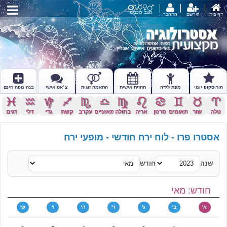
מצב כוכבים
דף בית
הירשם
התחבר
הורוסקופ יומי
מפת לידה
תחזית אישית
התאמה זוגית
צ׳אט אישי
בנה מפה חינם
c
x
z
l
k
j
h
g
f
d
s
a
טלה
שור
תאומים
סרטן
אריה
בתולה
מאזניים
עקרב
קשת
גדי
דלי
דגים
אסטרו פרו - לוח ירח חודשי - מופעי ירח
שנה
חודש
חודש: מאי
א'
ב'
ג'
ד'
ה'
ו'
ש'