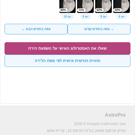
80%
71%
62%
52%
יום 8
יום 8
יום 9
יום 10
→ צפה בחודש קודם
צפה בחודש הבא ←
שאלו את האסטרולוג האישי על השפעת הירח
תחזית חודשית אישית לפי מפת הלידה
AstroPro
אתר אסטרולוגיה מקצועית © 2026
מג'יק פרסום ושיווק בע"מ
דוכיפת 14, קריית אתא