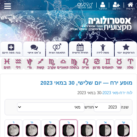
מצב כוכבים
דף בית
הירשם
התחבר
הורוסקופ יומי
מפת לידה
תחזית אישית
התאמה זוגית
צ׳אט אישי
בנה מפה חינם
c
x
z
l
k
j
h
g
f
d
s
a
טלה
שור
תאומים
סרטן
אריה
בתולה
מאזניים
עקרב
קשת
גדי
דלי
דגים
מופע ירח — יום שלישי, 30 במאי 2023
לוח ירח
›
מאי 2023
›
30 במאי 2023
שנה
חודש
ש'
א'
ב'
ג'
ד'
ה'
ו'