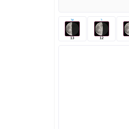
ו'
ש'
13
12