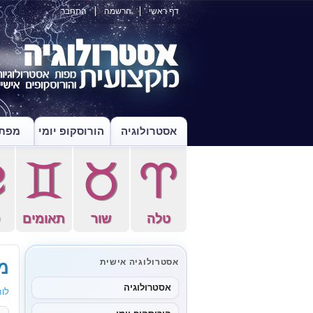
דף ראשי
הרשמה
התחבר
אסטרולוגיה
הורוסקופ יומי
מפת 
f
d
s
a
טלה
שור
תאומים
ס
מו
אסטרולוגיה אישית
אסטרולוגיה
לוח