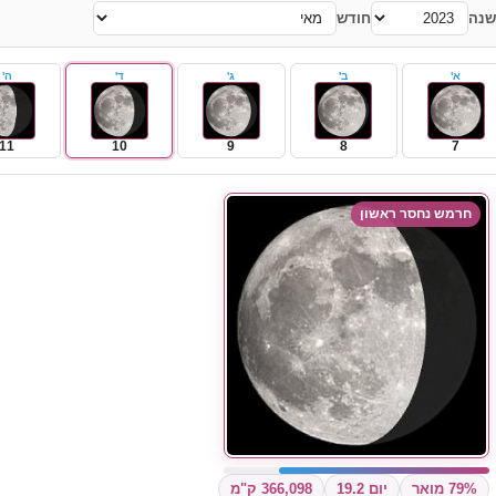
שנה
חודש
א'
ב'
ג'
ד'
ה'
11
10
9
8
7
חרמש נחסר ראשון
79% מואר
יום 19.2
366,098 ק"מ