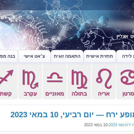
לידה
תחזית אישית
התאמה זוגית
צ׳אט אישי
בנה מפה
l
k
j
h
g
רטן
אריה
בתולה
מאזניים
עקרב
קשת
פע ירח — יום רביעי, 10 במאי 2023
 ירח
›
מאי 2023
›
10 במאי 2023