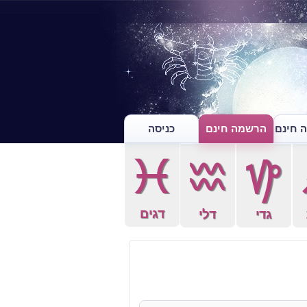
 חינם
הרשמה חינם
כניסה
c
x
z
דגים
גדי
דלי