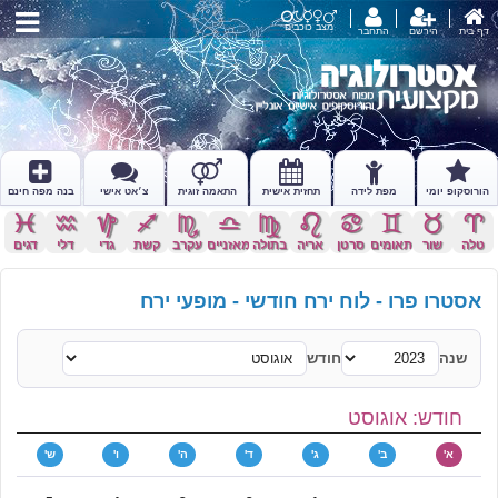
מצב כוכבים
דף בית
הירשם
התחבר
הורוסקופ יומי
מפת לידה
תחזית אישית
התאמה זוגית
צ׳אט אישי
בנה מפה חינם
c
x
z
l
k
j
h
g
f
d
s
a
טלה
שור
תאומים
סרטן
אריה
בתולה
מאזניים
עקרב
קשת
גדי
דלי
דגים
אסטרו פרו - לוח ירח חודשי - מופעי ירח
שנה
חודש
חודש: אוגוסט
א'
ב'
ג'
ד'
ה'
ו'
ש'