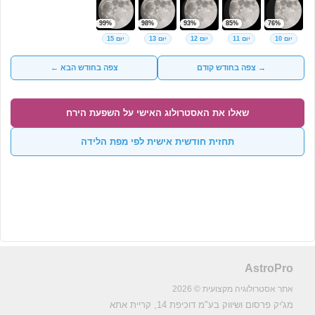
99%
98%
93%
85%
76%
יום 10
יום 11
יום 12
יום 13
יום 15
→ צפה בחודש קודם
צפה בחודש הבא ←
שאלו את האסטרולוג האישי על השפעת הירח
תחזית חודשית אישית לפי מפת הלידה
AstroPro
אתר אסטרולוגיה מקצועית © 2026
מג'יק פרסום ושיווק בע"מ
דוכיפת 14, קריית אתא