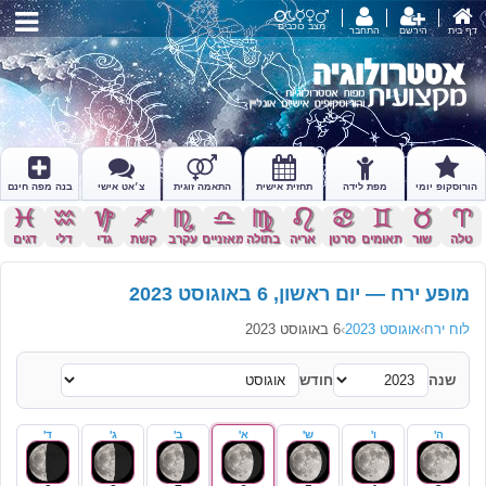
מצב כוכבים
דף בית
הירשם
התחבר
הורוסקופ יומי
מפת לידה
תחזית אישית
התאמה זוגית
צ׳אט אישי
בנה מפה חינם
c
x
z
l
k
j
h
g
f
d
s
a
טלה
שור
תאומים
סרטן
אריה
בתולה
מאזניים
עקרב
קשת
גדי
דלי
דגים
מופע ירח — יום ראשון, 6 באוגוסט 2023
לוח ירח
›
אוגוסט 2023
›
6 באוגוסט 2023
שנה
חודש
ה'
ו'
ש'
א'
ב'
ג'
ד'