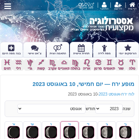
מצב כוכבים
דף בית
הירשם
התחבר
הורוסקופ יומי
מפת לידה
תחזית אישית
התאמה זוגית
צ׳אט אישי
בנה מפה חינם
c
x
z
l
k
j
h
g
f
d
s
a
טלה
שור
תאומים
סרטן
אריה
בתולה
מאזניים
עקרב
קשת
גדי
דלי
דגים
מופע ירח — יום חמישי, 10 באוגוסט 2023
לוח ירח
›
אוגוסט 2023
›
10 באוגוסט 2023
שנה
חודש
ב'
ג'
ד'
ה'
ו'
ש'
א'