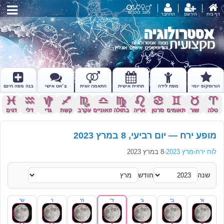
מצב כוכבים
דף בית
הירשם
התחבר
הורוסקופ יומי
מפת לידה
תחזית אישית
התאמה זוגית
צ׳אט אישי
בנה מפה חינם
c
x
z
l
k
j
h
g
f
d
s
a
טלה
שור
תאומים
סרטן
אריה
בתולה
מאזניים
עקרב
קשת
גדי
דלי
דגים
מופע ירח — יום רביעי, 8 במרץ 2023
לוח ירח
›
מרץ 2023
›
8 במרץ 2023
שנה
חודש
א'
ב'
ג'
ד'
ה'
ו'
ש'