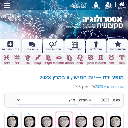
מצב כוכבים
דף בית
הירשם
התחבר
הורוסקופ יומי
מפת לידה
תחזית אישית
התאמה זוגית
צ׳אט אישי
בנה מפה חינם
c
x
z
l
k
j
h
g
f
d
s
a
טלה
שור
תאומים
סרטן
אריה
בתולה
מאזניים
עקרב
קשת
גדי
דלי
דגים
מופע ירח — יום חמישי, 9 במרץ 2023
לוח ירח
›
מרץ 2023
›
9 במרץ 2023
שנה
חודש
ב'
ג'
ד'
ה'
ו'
ש'
א'