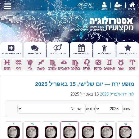
מצב כוכבים
דף בית
הירשם
התחבר
הורוסקופ יומי
מפת לידה
תחזית אישית
התאמה זוגית
צ׳אט אישי
בנה מפה חינם
c
x
z
l
k
j
h
g
f
d
s
a
טלה
שור
תאומים
סרטן
אריה
בתולה
מאזניים
עקרב
קשת
גדי
דלי
דגים
מופע ירח — יום שלישי, 15 באפריל 2025
לוח ירח
›
אפריל 2025
›
15 באפריל 2025
שנה
חודש
ש'
א'
ב'
ג'
ד'
ה'
ו'