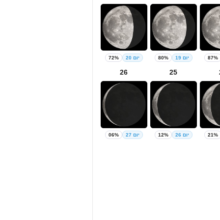
87%
יום 19
80%
יום 20
72%
26
25
21%
יום 26
12%
יום 27
06%