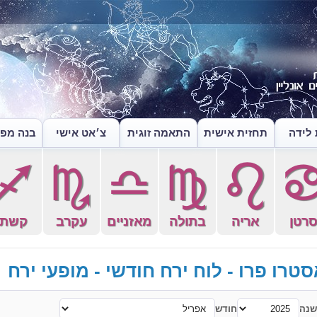
לידה
תחזית אישית
התאמה זוגית
צ׳אט אישי
בנה מפה
l
k
j
h
g
רטן
אריה
בתולה
מאזניים
עקרב
קשת
טרו פרו - לוח ירח חודשי - מופעי ירח
שנה
חודש