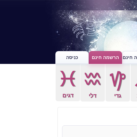
 חינם
הרשמה חינם
כניסה
c
x
z
דגים
גדי
דלי