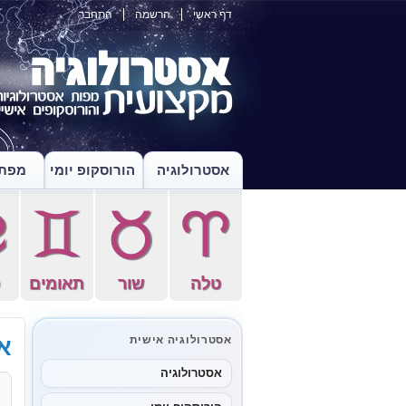
דף ראשי
הרשמה
התחבר
אסטרולוגיה
הורוסקופ יומי
מפת 
f
d
s
a
טלה
שור
תאומים
ס
אס
אסטרולוגיה אישית
אסטרולוגיה