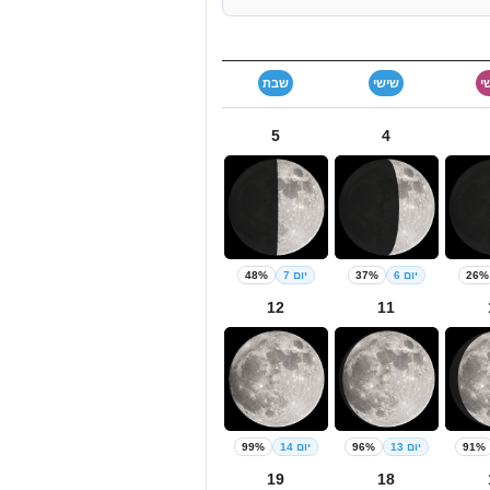
י
שישי
שבת
5
4
26%
יום 6
37%
יום 7
48%
12
11
91%
יום 13
96%
יום 14
99%
19
18