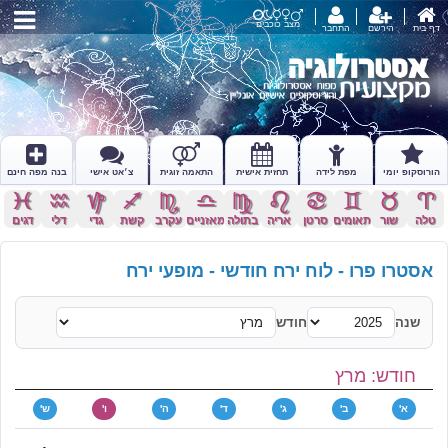
מצב כוכבים
דף בית
הירשם
התחבר
הורוסקופ יומי
מפת לידה
תחזית אישית
התאמה זוגית
צ׳אט אישי
בנה מפה חינם
c
x
z
l
k
j
h
g
f
d
s
a
טלה
שור
תאומים
סרטן
אריה
בתולה
מאזניים
עקרב
קשת
גדי
דלי
דגים
אסטרו פרו - לוח ירח חודשי - מופעי ירח
שנה
חודש
חודש: מרץ
א'
ב'
ג'
ד'
ה'
ו'
ש'