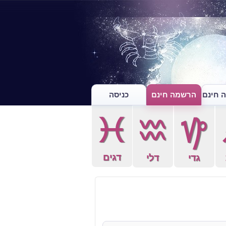
 חינם
הרשמה חינם
כניסה
c
x
z
דגים
גדי
דלי