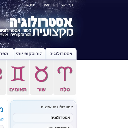
דף ראשי
הרשמה
התחבר
אסטרולוגיה
הורוסקופ יומי
מפת 
f
d
s
a
טלה
שור
תאומים
ס
מו
אסטרולוגיה אישית
אסטרולוגיה
לוח