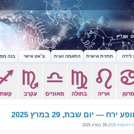
לידה
תחזית אישית
התאמה זוגית
צ׳אט אישי
בנה מפה
l
k
j
h
g
רטן
אריה
בתולה
מאזניים
עקרב
קשת
פע ירח — יום שבת, 29 במרץ 2025
 ירח
›
מרץ 2025
›
29 במרץ 2025