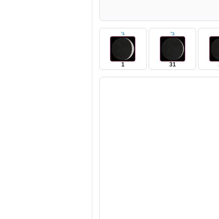
ב'
ג'
1
31