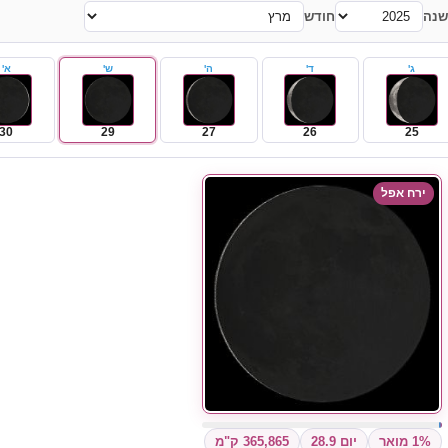
שנה
חודש
ג'
ד'
ה'
ש'
א'
30
29
27
26
25
ירח אפל
1% מואר
יום 28.9
365,865 ק"מ