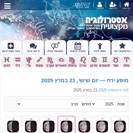
מצב כוכבים
דף בית
הירשם
התחבר
הורוסקופ יומי
מפת לידה
תחזית אישית
התאמה זוגית
צ׳אט אישי
בנה מפה חינם
c
x
z
l
k
j
h
g
f
d
s
a
טלה
שור
תאומים
סרטן
אריה
בתולה
מאזניים
עקרב
קשת
גדי
דלי
דגים
מופע ירח — יום שישי, 21 במרץ 2025
לוח ירח
›
מרץ 2025
›
21 במרץ 2025
שנה
חודש
ג'
ד'
ה'
ו'
ש'
א'
ב'