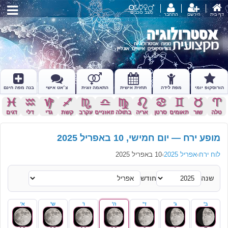
מצב כוכבים
דף בית
הירשם
התחבר
הורוסקופ יומי
מפת לידה
תחזית אישית
התאמה זוגית
צ׳אט אישי
בנה מפה חינם
c
x
z
l
k
j
h
g
f
d
s
a
טלה
שור
תאומים
סרטן
אריה
בתולה
מאזניים
עקרב
קשת
גדי
דלי
דגים
מופע ירח — יום חמישי, 10 באפריל 2025
לוח ירח
›
אפריל 2025
›
10 באפריל 2025
שנה
חודש
ב'
ג'
ד'
ה'
ו'
ש'
א'