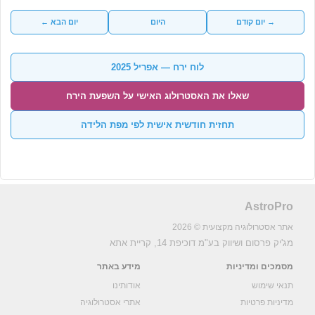
→ יום קודם
היום
יום הבא ←
לוח ירח — אפריל 2025
שאלו את האסטרולוג האישי על השפעת הירח
תחזית חודשית אישית לפי מפת הלידה
AstroPro
אתר אסטרולוגיה מקצועית © 2026
מג'יק פרסום ושיווק בע"מ
דוכיפת 14, קריית אתא
מסמכים ומדיניות
מידע באתר
תנאי שימוש
אודותינו
מדיניות פרטיות
אתרי אסטרולוגיה