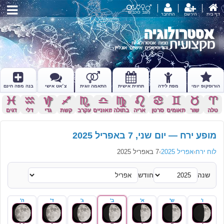
מצב כוכבים
דף בית
הירשם
התחבר
הורוסקופ יומי
מפת לידה
תחזית אישית
התאמה זוגית
צ׳אט אישי
בנה מפה חינם
c
x
z
l
k
j
h
g
f
d
s
a
טלה
שור
תאומים
סרטן
אריה
בתולה
מאזניים
עקרב
קשת
גדי
דלי
דגים
מופע ירח — יום שני, 7 באפריל 2025
לוח ירח
›
אפריל 2025
›
7 באפריל 2025
שנה
חודש
ו'
ש'
א'
ב'
ג'
ד'
ה'