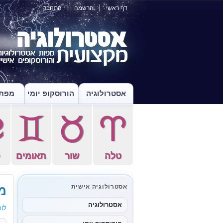
דף ראשי
הרשמה
התחבר
אסטרולוגיה
הורוסקופ יומי
מפת 
f
d
s
a
טלה
שור
תאומים
ס
מו
אסטרולוגיה אישית
אסטרולוגיה
לוח