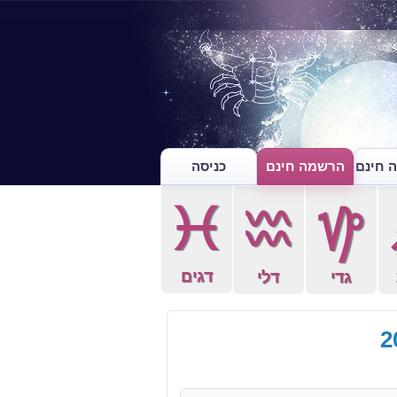
 חינם
הרשמה חינם
כניסה
c
x
z
דגים
גדי
דלי