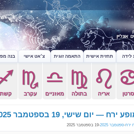
לידה
תחזית אישית
התאמה זוגית
צ׳אט אישי
בנה מפה
l
k
j
h
g
רטן
אריה
בתולה
מאזניים
עקרב
קשת
פע ירח — יום שישי, 19 בספטמבר 2025
 ירח
›
ספטמבר 2025
›
19 בספטמבר 2025