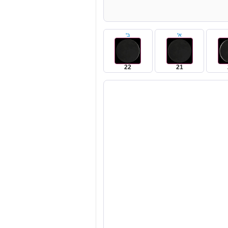
א'
ב'
22
21