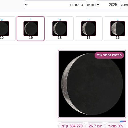
שנה
חודש
ג'
ד'
ה'
ו'
ש'
20
19
18
17
16
חרמש נחסר שני
9% מואר
יום 26.7
384,270 ק"מ