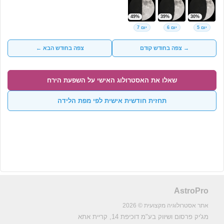
49%
39%
30%
יום 5
יום 6
יום 7
→ צפה בחודש קודם
צפה בחודש הבא ←
שאלו את האסטרולוג האישי על השפעת הירח
תחזית חודשית אישית לפי מפת הלידה
AstroPro
אתר אסטרולוגיה מקצועית © 2026
מג'יק פרסום ושיווק בע"מ
דוכיפת 14, קריית אתא