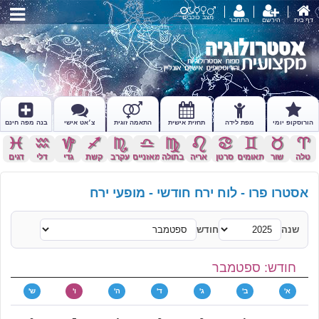
מצב כוכבים
דף בית
הירשם
התחבר
הורוסקופ יומי
מפת לידה
תחזית אישית
התאמה זוגית
צ׳אט אישי
בנה מפה חינם
c
x
z
l
k
j
h
g
f
d
s
a
טלה
שור
תאומים
סרטן
אריה
בתולה
מאזניים
עקרב
קשת
גדי
דלי
דגים
אסטרו פרו - לוח ירח חודשי - מופעי ירח
שנה
חודש
חודש: ספטמבר
א'
ב'
ג'
ד'
ה'
ו'
ש'