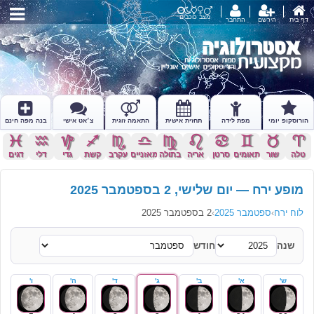
מצב כוכבים
דף בית
הירשם
התחבר
הורוסקופ יומי
מפת לידה
תחזית אישית
התאמה זוגית
צ׳אט אישי
בנה מפה חינם
c
x
z
l
k
j
h
g
f
d
s
a
טלה
שור
תאומים
סרטן
אריה
בתולה
מאזניים
עקרב
קשת
גדי
דלי
דגים
מופע ירח — יום שלישי, 2 בספטמבר 2025
לוח ירח
›
ספטמבר 2025
›
2 בספטמבר 2025
שנה
חודש
ש'
א'
ב'
ג'
ד'
ה'
ו'