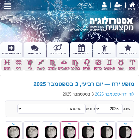
מצב כוכבים
דף בית
הירשם
התחבר
הורוסקופ יומי
מפת לידה
תחזית אישית
התאמה זוגית
צ׳אט אישי
בנה מפה חינם
c
x
z
l
k
j
h
g
f
d
s
a
טלה
שור
תאומים
סרטן
אריה
בתולה
מאזניים
עקרב
קשת
גדי
דלי
דגים
מופע ירח — יום רביעי, 3 בספטמבר 2025
לוח ירח
›
ספטמבר 2025
›
3 בספטמבר 2025
שנה
חודש
א'
ב'
ג'
ד'
ה'
ו'
ש'