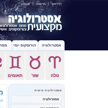
דף ראשי
הרשמה
התחבר
אסטרולוגיה
הורוסקופ יומי
מפת 
f
d
s
a
טלה
שור
תאומים
ס
מו
אסטרולוגיה אישית
אסטרולוגיה
לוח