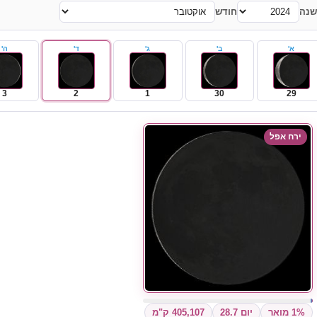
שנה
חודש
א'
ב'
ג'
ד'
ה'
3
2
1
30
29
ירח אפל
1% מואר
יום 28.7
405,107 ק"מ