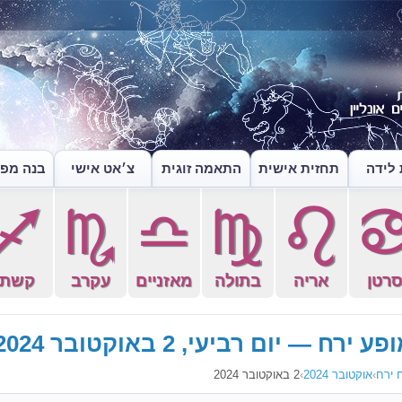
לידה
תחזית אישית
התאמה זוגית
צ׳אט אישי
בנה מפה
l
k
j
h
g
רטן
אריה
בתולה
מאזניים
עקרב
קשת
פע ירח — יום רביעי, 2 באוקטובר 2024
 ירח
›
אוקטובר 2024
›
2 באוקטובר 2024