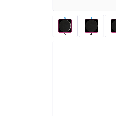
ו'
ש'
5
4