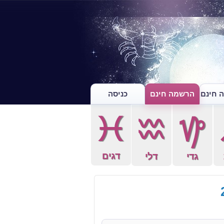
 חינם
הרשמה חינם
כניסה
c
x
z
דגים
גדי
דלי