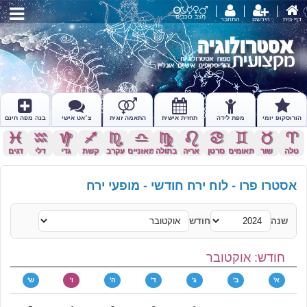
מצב כוכבים
דף בית
הירשם
התחבר
הורוסקופ יומי
מפת לידה
תחזית אישית
התאמה זוגית
צ׳אט אישי
בנה מפה חינם
c
x
z
l
k
j
h
g
f
d
s
a
טלה
שור
תאומים
סרטן
אריה
בתולה
מאזניים
עקרב
קשת
גדי
דלי
דגים
אסטרו פרו - לוח ירח חודשי - מופעי ירח
שנה
חודש
חודש: אוקטובר
א'
ב'
ג'
ד'
ה'
ו'
ש'