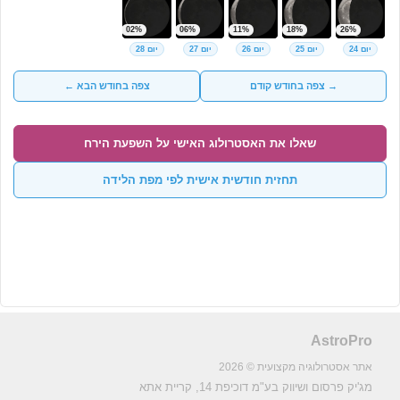
02%
06%
11%
18%
26%
יום 24
יום 25
יום 26
יום 27
יום 28
→ צפה בחודש קודם
צפה בחודש הבא ←
שאלו את האסטרולוג האישי על השפעת הירח
תחזית חודשית אישית לפי מפת הלידה
AstroPro
אתר אסטרולוגיה מקצועית © 2026
מג'יק פרסום ושיווק בע"מ
דוכיפת 14, קריית אתא