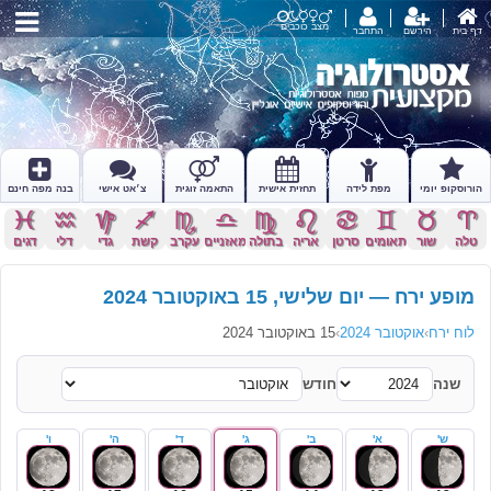
מצב כוכבים
דף בית
הירשם
התחבר
הורוסקופ יומי
מפת לידה
תחזית אישית
התאמה זוגית
צ׳אט אישי
בנה מפה חינם
c
x
z
l
k
j
h
g
f
d
s
a
טלה
שור
תאומים
סרטן
אריה
בתולה
מאזניים
עקרב
קשת
גדי
דלי
דגים
מופע ירח — יום שלישי, 15 באוקטובר 2024
לוח ירח
›
אוקטובר 2024
›
15 באוקטובר 2024
שנה
חודש
ש'
א'
ב'
ג'
ד'
ה'
ו'