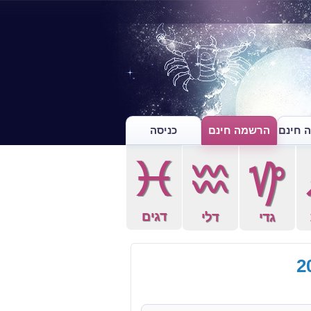
 חינם
הרשמה חינם
כניסה
c
x
z
דגים
גדי
דלי