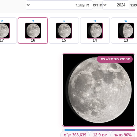
שנה
חודש
א'
ב'
ג'
ד'
ה'
17
16
15
14
13
חרמש מתמלא שני
96% מואר
יום 12.9
363,639 ק"מ