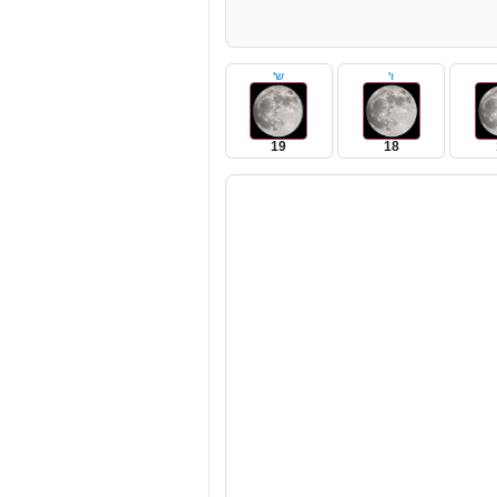
ו'
ש'
19
18