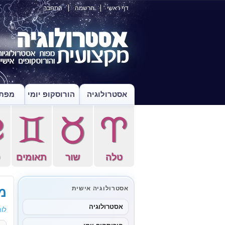
דף ראשי
הרשמה
התחבר
אסטרולוגיה
הורוסקופ יומי
מפת 
f
d
s
a
טלה
שור
תאומים
ס
מו
אסטרולוגיה אישית
אסטרולוגיה
לוח