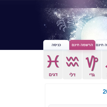
 חינם
הרשמה חינם
כניסה
c
x
z
דגים
גדי
דלי