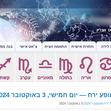
לידה
תחזית אישית
התאמה זוגית
צ׳אט אישי
בנה מפה
l
k
j
h
g
רטן
אריה
בתולה
מאזניים
עקרב
קשת
פע ירח — יום חמישי, 3 באוקטובר 2024
 ירח
›
אוקטובר 2024
›
3 באוקטובר 2024