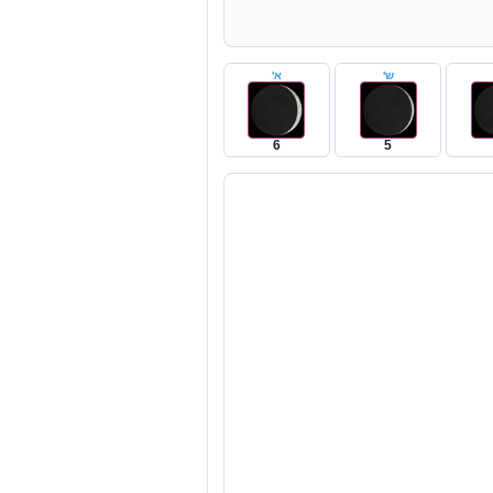
ש'
א'
6
5