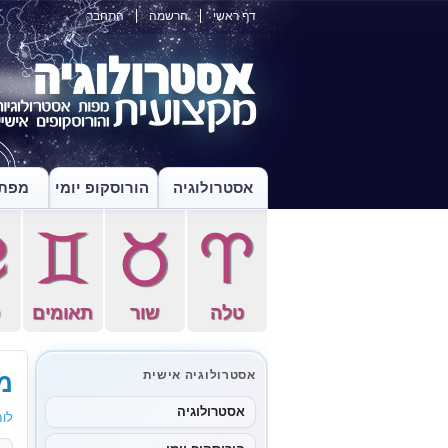
דף ראשי
הרשמה
התחבר
אסטרולוגיה
הורוסקופ יומי
מפת 
f
d
s
a
טלה
שור
תאומים
ס
מו
אסטרולוגיה אישית
אסטרולוגיה
לוח