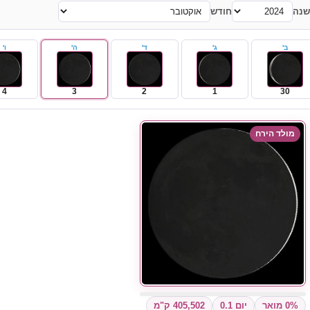
שנה
חודש
ב'
ג'
ד'
ה'
ו'
4
3
2
1
30
מולד הירח
0% מואר
יום 0.1
405,502 ק"מ